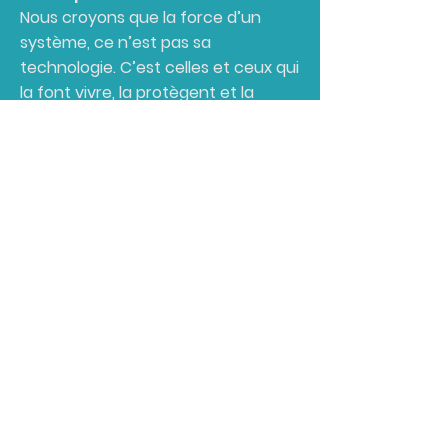
Nous croyons que la force d’un
système, ce n’est pas sa
technologie. C’est celles et ceux qui
la font vivre, la protègent et la
réparent — souvent dans l’ombre,
toujours sous pression.
Nous croyons que les
administrateurs systèmes, les
analystes, les techniciens, les
spécialistes cloud et sécurité sont
les véritables piliers du numérique
moderne. Sans eux, rien ne roule.
Et pourtant, ils ne sont ni
représentés, ni protégés.
AASTIQ est née de ce constat
simple : il faut une voix.