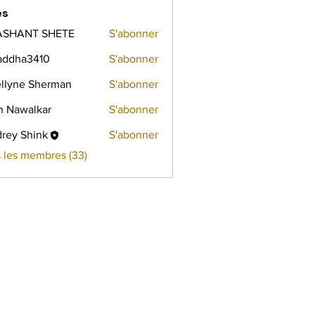
es
ASHANT SHETE
S'abonner
addha3410
S'abonner
a3410
llyne Sherman
S'abonner
h Nawalkar
S'abonner
walkar
rey Shink
S'abonner
s les membres (33)