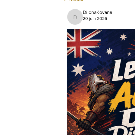
DilonaKovana
20 juin 2026
DilonaKovana