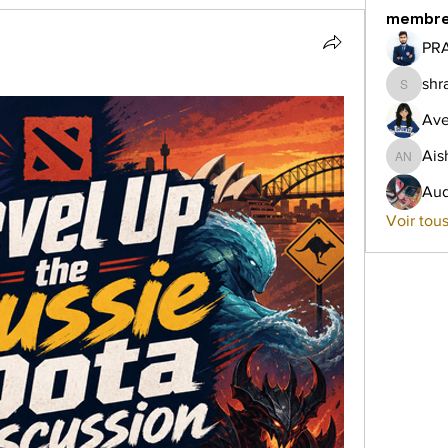
membr
PR
shr
shraddh
Ave
Ais
Aish Na
Aud
Voir tou