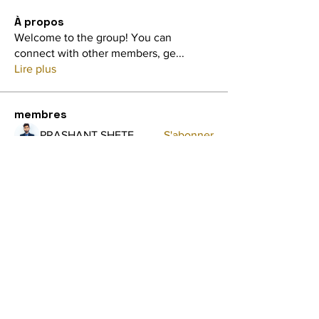
À propos
Welcome to the group! You can
connect with other members, ge
...
Lire plus
membres
PRASHANT SHETE
S'abonner
shraddha3410
S'abonner
shraddha3410
Avellyne Sherman
S'abonner
Aish Nawalkar
S'abonner
Aish Nawalkar
Audrey Shink
S'abonner
Voir tous les membres (33)