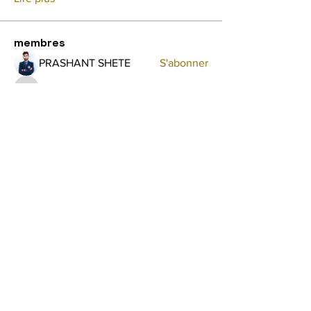
membres
PRASHANT SHETE
S'abonner
shraddha3410
S'abonner
shraddha3410
Avellyne Sherman
S'abonner
Aish Nawalkar
S'abonner
Aish Nawalkar
Audrey Shink
S'abonner
Voir tous les membres (33)