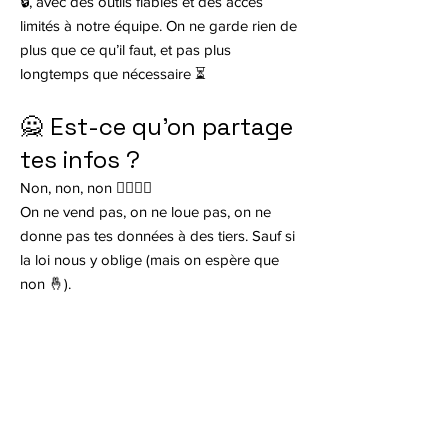
🔒, avec des outils fiables et des accès
limités à notre équipe. On ne garde rien de
plus que ce qu’il faut, et pas plus
longtemps que nécessaire ⏳
🙅 Est-ce qu’on partage
tes infos ?
Non, non, non 🙅‍♂️🙅‍♀️
On ne vend pas, on ne loue pas, on ne
donne pas tes données à des tiers. Sauf si
la loi nous y oblige (mais on espère que
non 🤞).
✏️ Tu veux modifier ou
supprimer tes infos ?
Aucun souci ! Tu peux nous écrire à
bonjour@aastiq.ca
et on s’en occupe
rapidement. Tu as le droit d’être oublié(e)