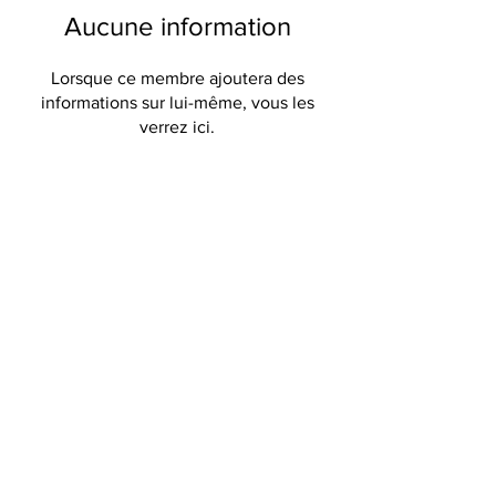
Aucune information
Lorsque ce membre ajoutera des
informations sur lui-même, vous les
verrez ici.
7875 Bd Louis H. La Fontaine
Montréal, Québec H1K 4E4
LIENS RAPIDES