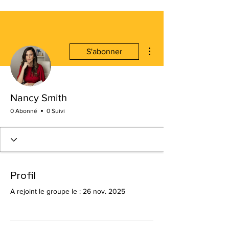
Plus d'actions
S'abonner
Nancy Smith
0 Abonné
0 Suivi
Profil
A rejoint le groupe le : 26 nov. 2025