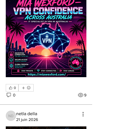
0
0
9
netla della
netla della
21 juin 2026