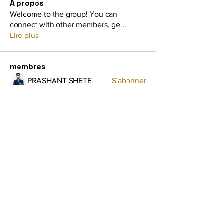
À propos
Welcome to the group! You can
connect with other members, ge
...
Lire plus
membres
PRASHANT SHETE
S'abonner
shraddha3410
S'abonner
shraddha3410
Avellyne Sherman
S'abonner
Aish Nawalkar
S'abonner
Aish Nawalkar
Audrey Shink
S'abonner
Voir tous les membres (33)