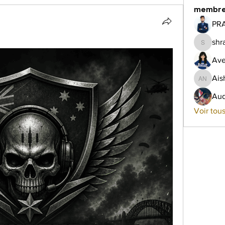
membr
PR
shr
shraddh
Ave
Ais
Aish Na
Aud
Voir tou