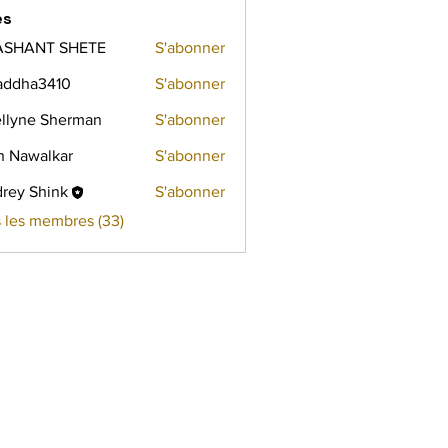
es
ASHANT SHETE
S'abonner
addha3410
S'abonner
a3410
llyne Sherman
S'abonner
h Nawalkar
S'abonner
walkar
rey Shink
S'abonner
s les membres (33)