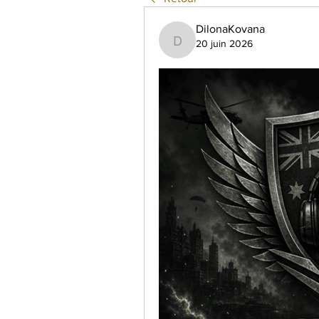
DilonaKovana
20 juin 2026
DilonaKovana