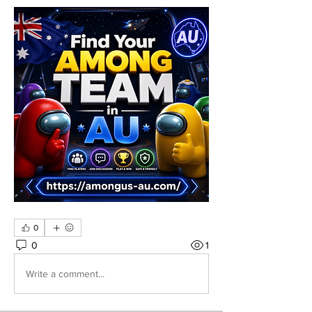
0
0
1
Write a comment...