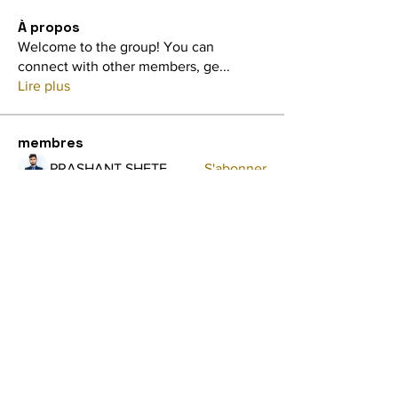
À propos
Welcome to the group! You can
connect with other members, ge
...
Lire plus
membres
PRASHANT SHETE
S'abonner
shraddha3410
S'abonner
shraddha3410
Avellyne Sherman
S'abonner
Aish Nawalkar
S'abonner
Aish Nawalkar
Audrey Shink
S'abonner
Voir tous les membres (33)